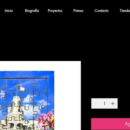
Inicio
Biografía
Proyectos
Prensa
Contacto
Tienda
Puente Má
Precio
$150.00
Cantidad
*
Ag