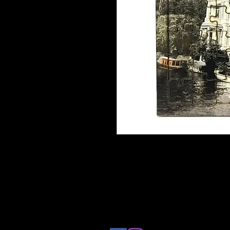
Rompecabezas de Fotografía Pu
48 piezas
Tamaño: 13.5x10.5cm