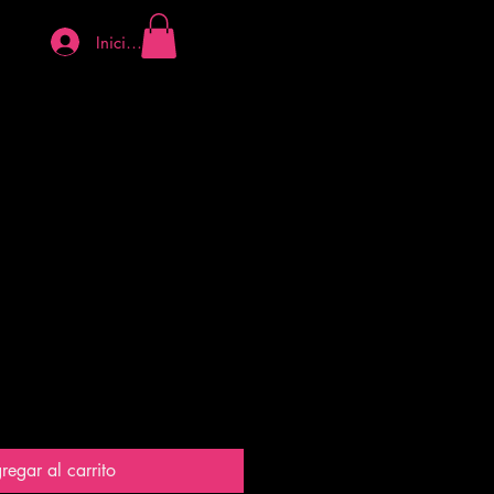
Iniciar sesión
gico Rompecabezas
regar al carrito