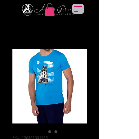
SKU: 126351351935