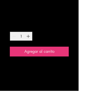
Pride
Precio
$200.00
Cantidad
*
Agregar al carrito
Diseño: Pride
Corte Hobre
Talla:
M
Cuello redondo
INFORMACIÓN DE PRODUCTO
Soy la descripción de un producto. Soy