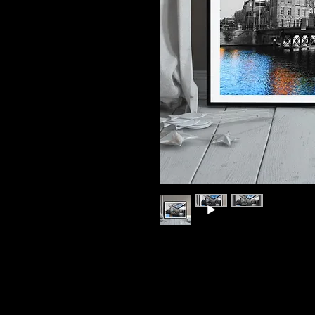
ítulo:No todo es gris
Técnica: Fotografía en B&N con
Tamaño: 20x25cm, 30x40
Año:2020