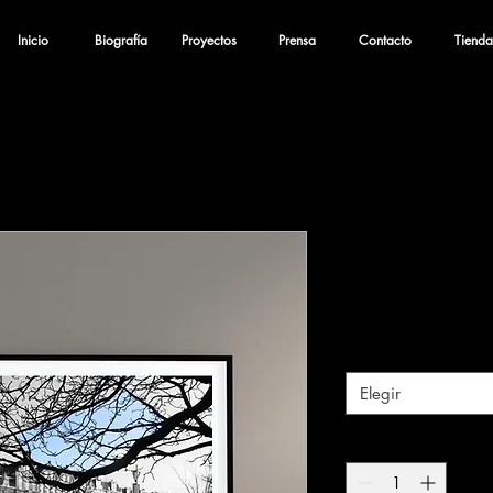
Inicio
Biografía
Proyectos
Prensa
Contacto
Tienda
No todo es 
Precio
$4,500.00
Tamaño
*
Elegir
Cantidad
*